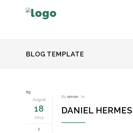
BLOG TEMPLATE
ttg
By
simon
In
August
18
DANIEL HERMES
2015